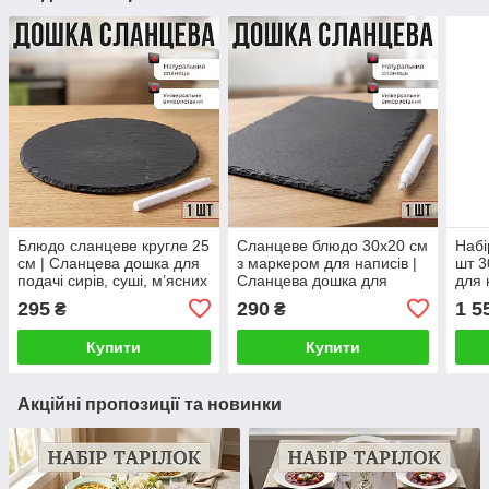
Блюдо сланцеве кругле 25
Сланцеве блюдо 30х20 см
Набі
см | Сланцева дошка для
з маркером для написів |
шт 3
подачі сирів, суші, м’ясних
Сланцева дошка для
для 
закусок та десертів
подачі сирів, закусок, суші
дошк
295
290
1 5
₴
₴
та десертів
заку
Купити
Купити
Акційні пропозиції та новинки