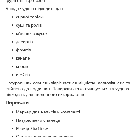
фуршетів і фотозон.
Блюдо чудово підходить для:
сирної тарілки
суші та ролів
м’ясних закусок
десертів
фруктів
канапе
снеків
стейків
Натуральний сланець відрізняється міцністю, довговічністю та
стійкістю до подряпин. Поверхня легко очищується та чудово
підходить для щоденного використання.
Переваги
Маркер для написів у комплекті
Натуральний сланець
Розмір 25х15 см
Стильна ресторанна подача