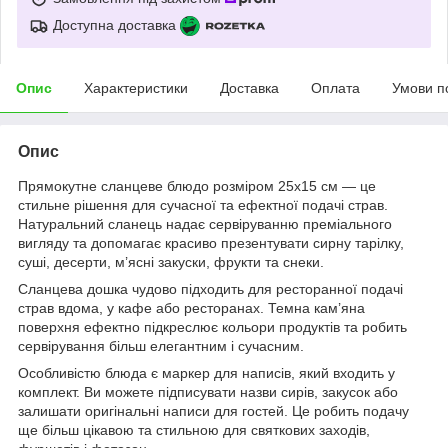
Доступна доставка
Опис
Характеристики
Доставка
Оплата
Умови п
Опис
Прямокутне сланцеве блюдо розміром 25х15 см — це
стильне рішення для сучасної та ефектної подачі страв.
Натуральний сланець надає сервіруванню преміального
вигляду та допомагає красиво презентувати сирну тарілку,
суші, десерти, м’ясні закуски, фрукти та снеки.
Сланцева дошка чудово підходить для ресторанної подачі
страв вдома, у кафе або ресторанах. Темна кам’яна
поверхня ефектно підкреслює кольори продуктів та робить
сервірування більш елегантним і сучасним.
Особливістю блюда є маркер для написів, який входить у
комплект. Ви можете підписувати назви сирів, закусок або
залишати оригінальні написи для гостей. Це робить подачу
ще більш цікавою та стильною для святкових заходів,