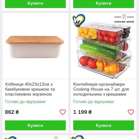
Купити
Купити
Хлібниця 40х23х13см з
Контейнери-органайзери
бамбуковою кришкою та
Cooking House на 7 шт. для
пластиковою корзиною
холодильника з кришками
для зберігання їжі
Готово до відправки
Готово до відправки
862
1 199
₴
₴
Купити
Купити