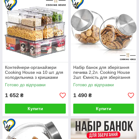
Контейнери-органайзери
Набір банок для зберігання
Cooking House на 10 шт. для
печива 2,2л. Cooking House
холодильника з кришками
2шт. Ємність для зберігання
для зберігання їжі
сипучих, круп
Готово до відправки
Готово до відправки
1 652
1 490
₴
₴
Купити
Купити