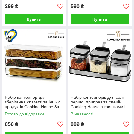
299
590
₴
₴
Купити
Купити
Набір контейнер для
Набір контейнерів для солі,
зберігання спагетті та інших
перцю, приправ та спецій
продуктів Cooking House 3шт,
Cooking House з кришками і
пластикові контейнери для
ложками - 3 шт.
Готово до відправки
В наявності
круп з гнучкою кришкою
850
889
₴
₴