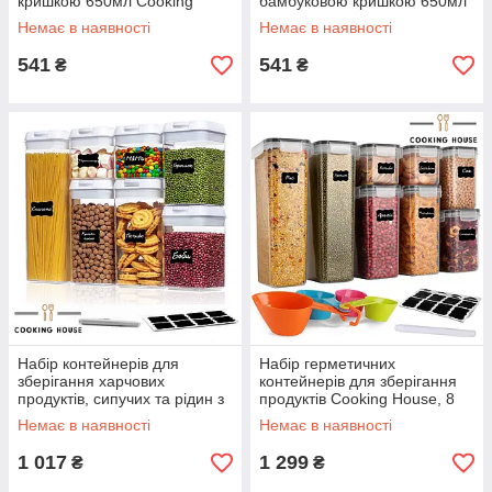
кришкою 650мл Сооking
бамбуковою кришкою 650мл
House
Сооking House
Немає в наявності
Немає в наявності
541
541
₴
₴
Набір контейнерів для
Набір герметичних
зберігання харчових
контейнерів для зберігання
продуктів, сипучих та рідин з
продуктів Cooking House, 8
герметичною кришкою
шт пластикових контейнерів
Немає в наявності
Немає в наявності
Cooking House
для круп з кришками
1 017
1 299
₴
₴