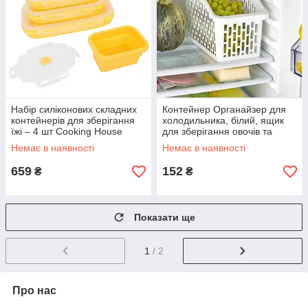
Набір силіконових складних
Контейнер Органайзер для
контейнерів для зберігання
холодильника, білий, ящик
їжі – 4 шт Cooking House
для зберігання овочів та
жовті
фруктів в холодильник
Немає в наявності
Немає в наявності
659
152
₴
₴
Показати ще
1
/ 2
Про нас