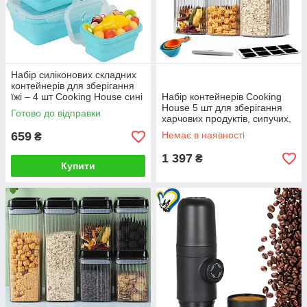
Набір силіконових складних
контейнерів для зберігання
їжі – 4 шт Cooking House сині
Набір контейнерів Cooking
House 5 шт для зберігання
Готово до відправки
харчових продуктів, сипучих,
рідин, круп тощо.
659
Немає в наявності
₴
1 397
₴
Купити