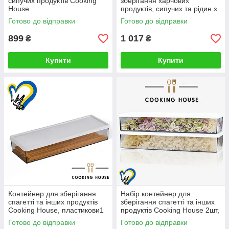
сипучих продуктів Cooking
зберігання харчових
House
продуктів, сипучих та рідин з
герметичною кришкою
Готово до відправки
Готово до відправки
Cooking House
899
1 017
₴
₴
Купити
Купити
Контейнер для зберігання
Набір контейнер для
спагетті та інших продуктів
зберігання спагетті та інших
Cooking House, пластикови1
продуктів Cooking House 2шт,
контейнер для круп з гнучкою
пластикові контейнери для
Готово до відправки
Готово до відправки
кришкою
круп з гнучкою кришкою