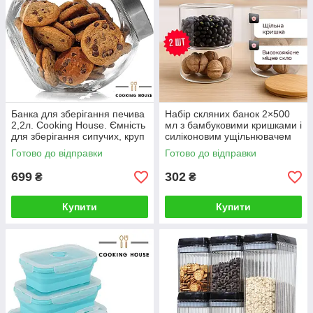
Банка для зберігання печива
Набір скляних банок 2×500
2,2л. Cooking House. Ємність
мл з бамбуковими кришками і
для зберігання сипучих, круп
силіконовим ущільнювачем
для зберігання кави, чаю,
Готово до відправки
Готово до відправки
спецій, круп, цукру.
699
302
₴
₴
Купити
Купити