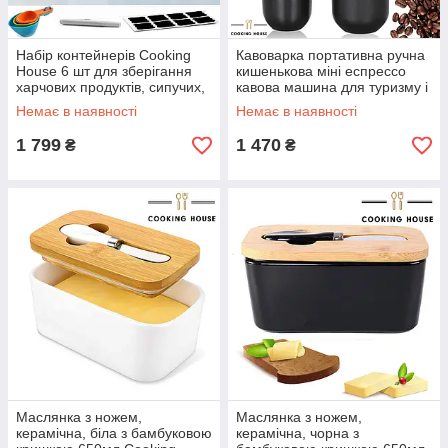
Набір контейнерів Cooking
Кавоварка портативна ручна
House 6 шт для зберігання
кишенькова міні еспрессо
харчових продуктів, сипучих,
кавова машина для туризму і
рідин, круп тощо.
відпочинку, чорна,
Немає в наявності
Немає в наявності
CookingHouse
1 799
1 470
₴
₴
Маслянка з ножем,
Маслянка з ножем,
керамічна, біла з бамбуковою
керамічна, чорна з