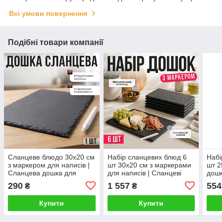
Всі умови повернення
Подібні товари компанії
Сланцеве блюдо 30х20 см
Набір сланцевих блюд 6
Набі
з маркером для написів |
шт 30х20 см з маркерами
шт 2
Сланцева дошка для
для написів | Сланцеві
дошк
подачі сирів, закусок, суші
дошки для подачі сирів,
суші
290
1 557
554
₴
₴
та десертів
закусок, суші та десертів
Купити
Купити