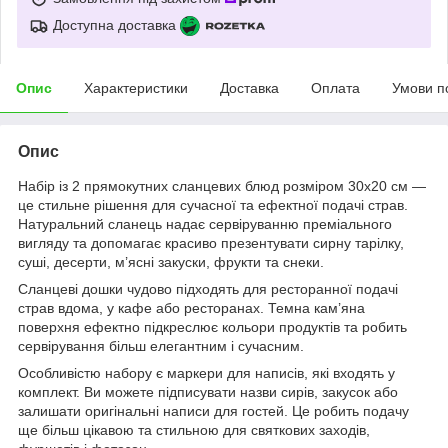
Доступна доставка
Опис
Характеристики
Доставка
Оплата
Умови п
Опис
Набір із 2 прямокутних сланцевих блюд розміром 30х20 см —
це стильне рішення для сучасної та ефектної подачі страв.
Натуральний сланець надає сервіруванню преміального
вигляду та допомагає красиво презентувати сирну тарілку,
суші, десерти, м’ясні закуски, фрукти та снеки.
Сланцеві дошки чудово підходять для ресторанної подачі
страв вдома, у кафе або ресторанах. Темна кам’яна
поверхня ефектно підкреслює кольори продуктів та робить
сервірування більш елегантним і сучасним.
Особливістю набору є маркери для написів, які входять у
комплект. Ви можете підписувати назви сирів, закусок або
залишати оригінальні написи для гостей. Це робить подачу
ще більш цікавою та стильною для святкових заходів,