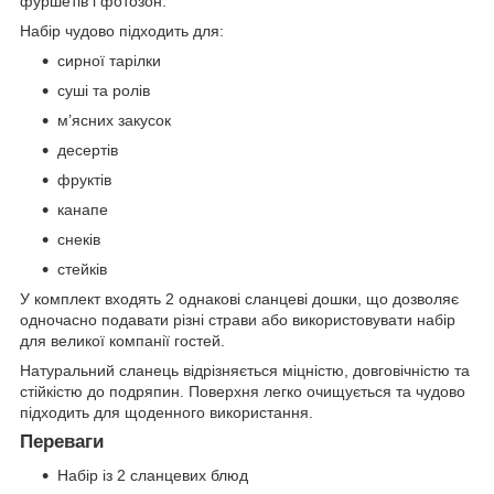
фуршетів і фотозон.
Набір чудово підходить для:
сирної тарілки
суші та ролів
м’ясних закусок
десертів
фруктів
канапе
снеків
стейків
У комплект входять 2 однакові сланцеві дошки, що дозволяє
одночасно подавати різні страви або використовувати набір
для великої компанії гостей.
Натуральний сланець відрізняється міцністю, довговічністю та
стійкістю до подряпин. Поверхня легко очищується та чудово
підходить для щоденного використання.
Переваги
Набір із 2 сланцевих блюд