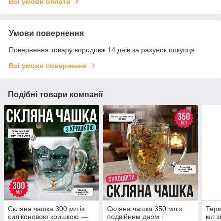
Всі умови оплати
Умови повернення
Повернення товару впродовж 14 днів за рахунок покупця
Всі умови повернення
Подібні товари компанії
Скляна чашка 300 мл із
Скляна чашка 350 мл з
Терм
силіконовою кришкою —
подвійним дном і
мл з