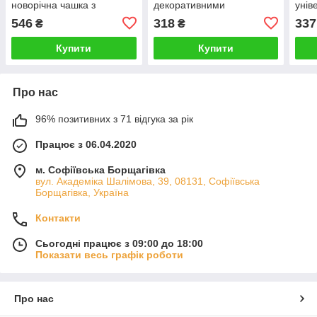
новорічна чашка з
декоративними
унів
дизайном ялинки для
сухоцвітами —
гаря
546
318
337
₴
₴
кави, чаю, какао та
термостійка прозора
води
зимових напоїв
чашка для чаю, кави,
лимо
Купити
Купити
какао та гарячих напої
Про нас
96% позитивних з 71 відгука за рік
Працює з 06.04.2020
м. Софіївська Борщагівка
вул. Академіка Шалімова, 39, 08131, Софіївська
Борщагівка, Україна
Контакти
Сьогодні працює з 09:00 до 18:00
Показати весь графік роботи
Про нас