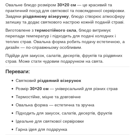
Овальне блюдо розміром
30×20 см
— це красивий та
практичний посуд для святкової та повсякденної сервіровки.
Завдяки
різдвяному візерунку
, блюдо створює атмосферу
затишку та додає святкового настрою кожній поданій страві.
Виготовлене з
термостійкого скла
, блюдо витримує
перепади температур і підходить для подачі холодних і
теплих страв. Овальна форма робить подачу естетичною, а
дизайн — по-справжньому особливим.
Підійде для закусок, салатів, десертів, фруктів та різдвяних
страв. Може стати чудовим подарунком на свята.
Переваги:
Святковий
різдвяний візерунок
Розмір
30×20 см
— універсальний для різних страв
Термостійке, міцне та довговічне
Овальна форма — естетична та зручна
Підходить для закусок, салатів, десертів, фруктів
Ідеальне для святкової сервіровки
Гарна ідея для подарунка