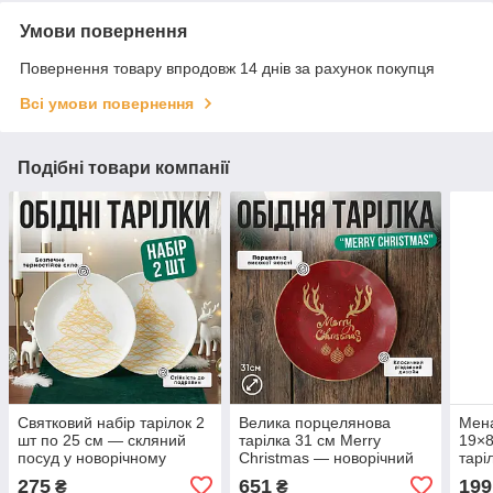
Умови повернення
Повернення товару впродовж 14 днів за рахунок покупця
Всі умови повернення
Подібні товари компанії
Святковий набір тарілок 2
Велика порцелянова
Мена
шт по 25 см — скляний
тарілка 31 см Merry
19×8
посуд у новорічному
Christmas — новорічний
тарі
дизайні для прикрашання
святковий посуд для
десе
275
651
199
₴
₴
столу та подачі різдвяних
сервірування різдвяного
серв