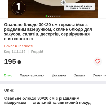
Овальне блюдо 30×20 см термостійке з
різдвяним візерунком, скляне блюдо для
закусок, салатів, десертів, сервірування
святкового ст
Немає в наявності
Код: 11111119
Роздріб
195
₴
Опис
Характеристики
Доставка
Оплата
Умови п
Опис
Овальне блюдо 30×20 см з різдвяним
візерунком — стильний та святковий посуд