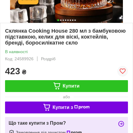
Склянка Cooking House 280 мл з бамбуковою
підставкою, келих для віскі, коктейлів,
бренді, боросилікатне скло
В наявності
Код: 24589926
Роздріб
423
₴
Купити
або
Купити з
Що таке купити з Пром?
Замовлення під захистом