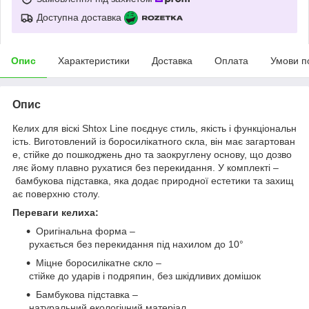
Доступна доставка
Опис
Характеристики
Доставка
Оплата
Умови п
Опис
Келих для віскі Shtox Line поєднує стиль, якість і функціональн
ість. Виготовлений із боросилікатного скла, він має загартован
е, стійке до пошкоджень дно та заокруглену основу, що дозво
ляє йому плавно рухатися без перекидання. У комплекті –
бамбукова підставка, яка додає природної естетики та захищ
ає поверхню столу.
Переваги келиха:
Оригінальна форма –
рухається без перекидання під нахилом до 10°
Міцне боросилікатне скло –
стійке до ударів і подряпин, без шкідливих домішок
Бамбукова підставка –
натуральний екологічний матеріал