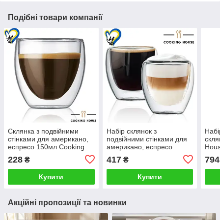
Подібні товари компанії
Склянка з подвійними
Набір склянок з
Набі
стінками для американо,
подвійними стінками для
скля
еспресо 150мл Cooking
американо, еспресо
Hous
House, склянка з
250мл Cooking House 2шт,
боро
228
417
794
₴
₴
подвійним дном
склянка з подвійним дном
криш
кувш
Купити
Купити
Акційні пропозиції та новинки