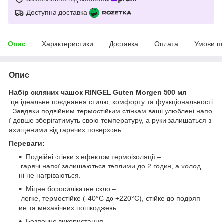
Доступна доставка
Опис
Характеристики
Доставка
Оплата
Умови п
Опис
Набір скляних чашок RINGEL Guten Morgen 500 мл
–
це ідеальне поєднання стилю, комфорту та функціональності
. Завдяки подвійним термостійким стінкам ваші улюблені напо
ї довше зберігатимуть свою температуру, а руки залишаться з
ахищеними від гарячих поверхонь.
Переваги:
Подвійні стінки з ефектом термоізоляції –
гарячі напої залишаються теплими до 2 годин, а холод
ні не нагріваються.
Міцне боросилікатне скло –
легке, термостійке (-40°C до +220°C), стійке до подряп
ин та механічних пошкоджень.
Безпечне використання –