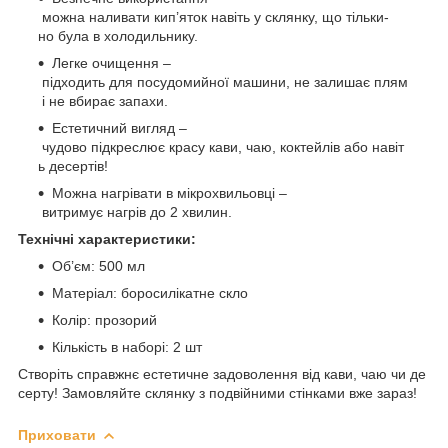
можна наливати кип’яток навіть у склянку, що тільки-
но була в холодильнику.
Легке очищення –
підходить для посудомийної машини, не залишає плям
і не вбирає запахи.
Естетичний вигляд –
чудово підкреслює красу кави, чаю, коктейлів або навіт
ь десертів!
Можна нагрівати в мікрохвильовці –
витримує нагрів до 2 хвилин.
Технічні характеристики:
Об’єм: 500 мл
Матеріал: боросилікатне скло
Колір: прозорий
Кількість в наборі: 2 шт
Створіть справжнє естетичне задоволення від кави, чаю чи де
серту! Замовляйте склянку з подвійними стінками вже зараз!
Приховати