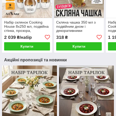
Набір склянок Cooking
Скляна чашка 350 мл з
Набі
House 8х250 мл, подвійна
подвійним дном і
Cook
стінка, прозора,
декоративними
подв
термостійка чашка, для
сухоцвітами —
терм
2 039
318
1 1
₴/набір
₴
кави, чаю, лате, капучино
термостійка прозора
кави
чашка для чаю, кави,
Купити
Купити
какао та гарячих напої
Акційні пропозиції та новинки