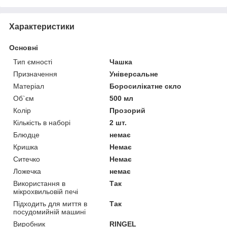
Характеристики
Основні
Тип ємності
Чашка
Призначення
Універсальне
Матеріал
Боросилікатне скло
Об`єм
500 мл
Колір
Прозорий
Кількість в наборі
2 шт.
Блюдце
немає
Кришка
Немає
Ситечко
Немає
Ложечка
немає
Використання в
Так
мікрохвильовій печі
Підходить для миття в
Так
посудомийній машині
Виробник
RINGEL