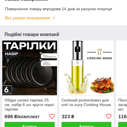
Повернення товару впродовж 14 днів за рахунок покупця
Всі умови повернення
Подібні товари компанії
Обідні скляні тарілки 25
Скляний розпилювач для
Піал
см, набір 6 шт, круглі чорні
олії та оцту Cooking House
зага
тарілки
мл
696
323
116
₴/комплект
₴
Купити
Купити