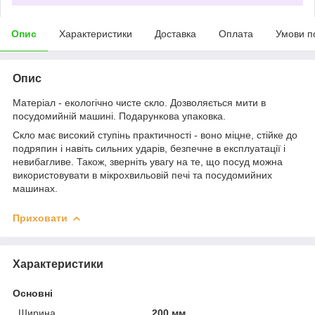
Опис
Характеристики
Доставка
Оплата
Умови п
Опис
Матеріал - екологічно чисте скло. Дозволяється мити в
посудомийній машині. Подарункова упаковка.
Скло має високий ступінь практичності - воно міцне, стійке до
подряпин і навіть сильних ударів, безпечне в експлуатації і
невибагливе. Також, зверніть увагу на те, що посуд можна
використовувати в мікрохвильовій печі та посудомийних
машинах.
Приховати
Характеристики
Основні
Ширина
200 мм