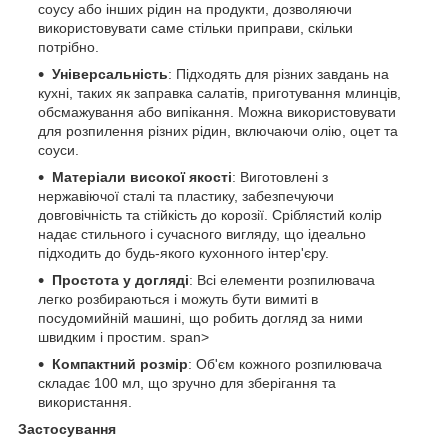
соусу або інших рідин на продукти, дозволяючи
використовувати саме стільки приправи, скільки
потрібно.
Універсальність
: Підходять для різних завдань на
кухні, таких як заправка салатів, приготування млинців,
обсмажування або випікання. Можна використовувати
для розпилення різних рідин, включаючи олію, оцет та
соуси.
Матеріали високої якості
: Виготовлені з
нержавіючої сталі та пластику, забезпечуючи
довговічність та стійкість до корозії. Сріблястий колір
надає стильного і сучасного вигляду, що ідеально
підходить до будь-якого кухонного інтер'єру.
Простота у догляді
: Всі елементи розпилювача
легко розбираються і можуть бути вимиті в
посудомийній машині, що робить догляд за ними
швидким і простим. span>
Компактний розмір
: Об'єм кожного розпилювача
складає 100 мл, що зручно для зберігання та
використання.
Застосування