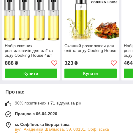
Набір скляних
Скляний розпилювач для
Набі
розпилювачів для олії та
олії та оцту Cooking House
розп
оцту Cooking House 4шт
оцту
888
323
464
₴
₴
Купити
Купити
Про нас
96% позитивних з 71 відгука за рік
Працює з 06.04.2020
м. Софіївська Борщагівка
вул. Академіка Шалімова, 39, 08131, Софіївська