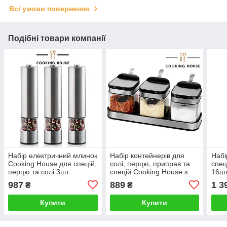
Всі умови повернення
Подібні товари компанії
Набір електричний млинок
Набір контейнерів для
Набі
Cooking House для спецій,
солі, перцю, приправ та
спец
перцю та солі 3шт
спецій Cooking House з
16шт
кришками і ложками - 3
LED 
987
889
1 3
₴
₴
шт.
Круг
для 
Купити
Купити