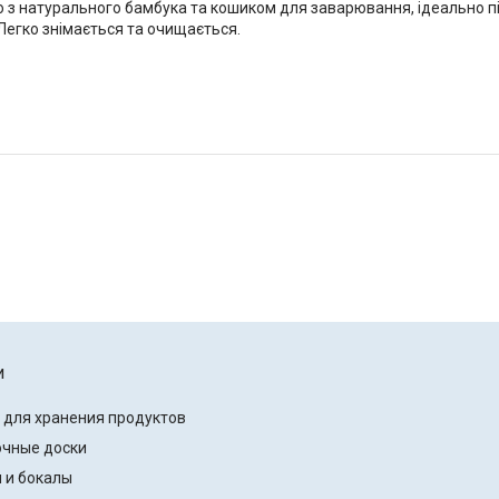
 з натурального бамбука та кошиком для заварювання, ідеально п
 Легко знімається та очищається.
и
 для хранения продуктов
чные доски
 и бокалы