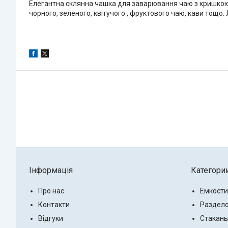
Елегантна склянна чашка для заварювання чаю з кришкою
чорного, зеленого, квітучого , фруктового чаю, кави тощо.
Інформація
Категори
Про нас
Ёмкости
Контакти
Раздело
Відгуки
Стаканы